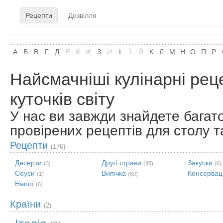
Рецепти
Дозвілля
А
Б
В
Г
Д
Е
Є
Ж
З
И
І
Ї
Й
К
Л
М
Н
О
П
Р
Найсмачніші кулінарні реце
куточків світу
У нас ви завжди знайдете багат
провірених рецептів для столу т
Рецепти
(176)
Десерти
Другі страви
Закуски
(3)
(48)
(6)
Соуси
Випічка
Консерваці
(1)
(69)
Напої
(6)
Країни
(2)